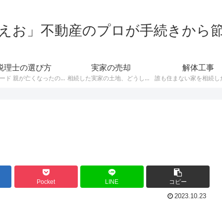
えお」不動産のプロが手続きから
税理士の選び方
実家の売却
解体工事
構成 リード 親が亡くなったので相続について聞きたいんだけど、どうやって税理士を探せばいいの？ 普段から税理士と付き合いのある人は稀ですから、いざ相続となって問い合わせしたくても、誰に聞けばよいか分からないという人も多いですね。 今回は相続税の申告や税務相談をお願いする、税理士の選び方について解説しています。 税理士に相談するメリット 相続税の申告って自分でできないの？税理士に頼むと費用がかかるし…
相続した実家の土地、どうしよう…… 親が亡くなった悲しみが癒える間もなく、そんな難問が降りかかってきます。 私は不動産の専門家として、様々な相続の問題に立ち会ってきました。 その経験を元に、相続した不動産をトラブルなく売るにはどうしたら良いか？というポイントを解説していきたいと思います。 [st-mybox title=”相続した不動産はいくらで売れるの？” fontawesome=”fa-inf…
Pocket
LINE
コピー
2023.10.23