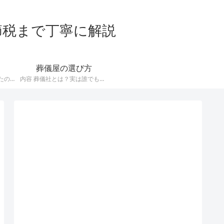
節税まで丁寧に解説
葬儀屋の選び方
誰も住まない家を相続したので取り壊したい！でも解体工事ってどこに依頼すればいいの？ とお悩みのあなたに、信頼できる解体業者の選び方について解説していきましょう。 悪徳な解体業者による契約トラブルが多いので、優良業者を選ぶには手間がかかります。 もし面倒なことをしている時間がないということなら、無料の一括見積りサービスを利用することをオススメします。 無料の解体工事一括見積りサービスをみる 解体しな…
内容 葬儀社とは？実は誰でもできるんです 葬儀社とは亡くなった方のために、 葬儀の準備 会場の確保 葬儀当日の進行 などを行うサービス業です。 そんな人生の大切な場面をサポートする葬儀社ですが、実は特別な許認可が必要ないことはご存知ですか？ もし葬祭業をしたければ、誰でもできる仕事なのですね。 古くからある葬儀社でも、家族経営の小さい企業が多いです。 [caption id=”attachment…