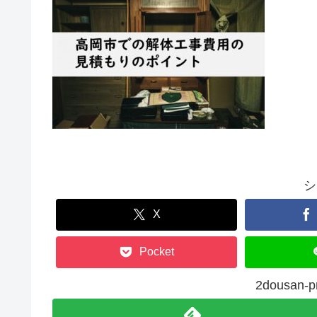
シ
X
Pocket
2dousa