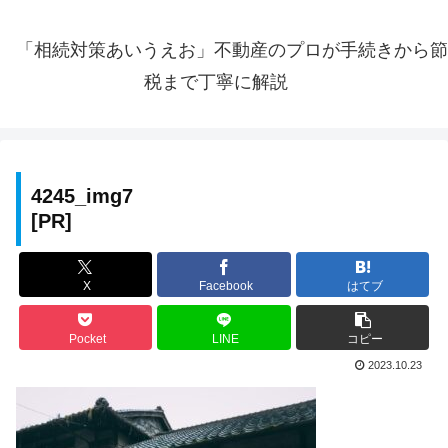
「相続対策あいうえお」不動産のプロが手続きから節
税まで丁寧に解説
4245_img7
X
Facebook
はてブ
Pocket
LINE
コピー
2023.10.23