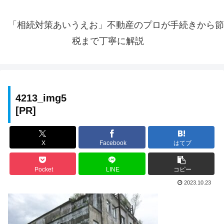
「相続対策あいうえお」不動産のプロが手続きから節
税まで丁寧に解説
4213_img5
X
Facebook
はてブ
Pocket
LINE
コピー
2023.10.23