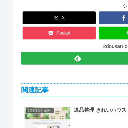
シ
X
Pocket
2dousa
関連記事
遺品整理 きれいハウス
遺品整理業者（個別）