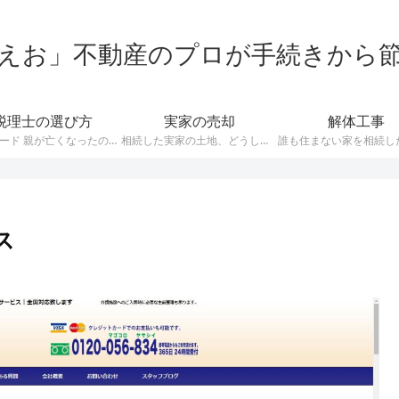
えお」不動産のプロが手続きから
税理士の選び方
実家の売却
解体工事
構成 リード 親が亡くなったので相続について聞きたいんだけど、どうやって税理士を探せばいいの？ 普段から税理士と付き合いのある人は稀ですから、いざ相続となって問い合わせしたくても、誰に聞けばよいか分からないという人も多いですね。 今回は相続税の申告や税務相談をお願いする、税理士の選び方について解説しています。 税理士に相談するメリット 相続税の申告って自分でできないの？税理士に頼むと費用がかかるし…
相続した実家の土地、どうしよう…… 親が亡くなった悲しみが癒える間もなく、そんな難問が降りかかってきます。 私は不動産の専門家として、様々な相続の問題に立ち会ってきました。 その経験を元に、相続した不動産をトラブルなく売るにはどうしたら良いか？というポイントを解説していきたいと思います。 [st-mybox title=”相続した不動産はいくらで売れるの？” fontawesome=”fa-inf…
ス