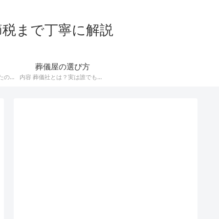
節税まで丁寧に解説
葬儀屋の選び方
誰も住まない家を相続したので取り壊したい！でも解体工事ってどこに依頼すればいいの？ とお悩みのあなたに、信頼できる解体業者の選び方について解説していきましょう。 悪徳な解体業者による契約トラブルが多いので、優良業者を選ぶには手間がかかります。 もし面倒なことをしている時間がないということなら、無料の一括見積りサービスを利用することをオススメします。 無料の解体工事一括見積りサービスをみる 解体しな…
内容 葬儀社とは？実は誰でもできるんです 葬儀社とは亡くなった方のために、 葬儀の準備 会場の確保 葬儀当日の進行 などを行うサービス業です。 そんな人生の大切な場面をサポートする葬儀社ですが、実は特別な許認可が必要ないことはご存知ですか？ もし葬祭業をしたければ、誰でもできる仕事なのですね。 古くからある葬儀社でも、家族経営の小さい企業が多いです。 [caption id=”attachment…