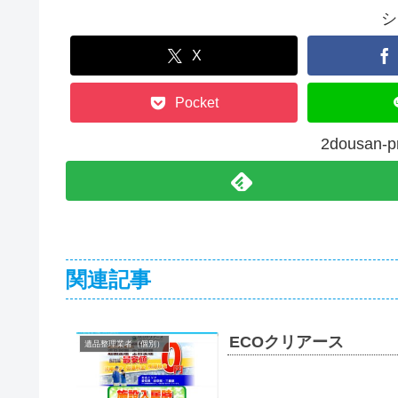
シ
X
Pocket
2dousa
関連記事
ECOクリアース
遺品整理業者（個別）