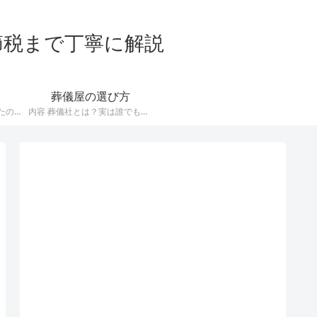
節税まで丁寧に解説
葬儀屋の選び方
誰も住まない家を相続したので取り壊したい！でも解体工事ってどこに依頼すればいいの？ とお悩みのあなたに、信頼できる解体業者の選び方について解説していきましょう。 悪徳な解体業者による契約トラブルが多いので、優良業者を選ぶには手間がかかります。 もし面倒なことをしている時間がないということなら、無料の一括見積りサービスを利用することをオススメします。 無料の解体工事一括見積りサービスをみる 解体しな…
内容 葬儀社とは？実は誰でもできるんです 葬儀社とは亡くなった方のために、 葬儀の準備 会場の確保 葬儀当日の進行 などを行うサービス業です。 そんな人生の大切な場面をサポートする葬儀社ですが、実は特別な許認可が必要ないことはご存知ですか？ もし葬祭業をしたければ、誰でもできる仕事なのですね。 古くからある葬儀社でも、家族経営の小さい企業が多いです。 [caption id=”attachment…