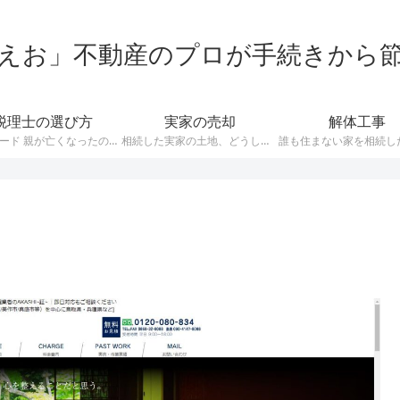
えお」不動産のプロが手続きから
税理士の選び方
実家の売却
解体工事
構成 リード 親が亡くなったので相続について聞きたいんだけど、どうやって税理士を探せばいいの？ 普段から税理士と付き合いのある人は稀ですから、いざ相続となって問い合わせしたくても、誰に聞けばよいか分からないという人も多いですね。 今回は相続税の申告や税務相談をお願いする、税理士の選び方について解説しています。 税理士に相談するメリット 相続税の申告って自分でできないの？税理士に頼むと費用がかかるし…
相続した実家の土地、どうしよう…… 親が亡くなった悲しみが癒える間もなく、そんな難問が降りかかってきます。 私は不動産の専門家として、様々な相続の問題に立ち会ってきました。 その経験を元に、相続した不動産をトラブルなく売るにはどうしたら良いか？というポイントを解説していきたいと思います。 [st-mybox title=”相続した不動産はいくらで売れるの？” fontawesome=”fa-inf…