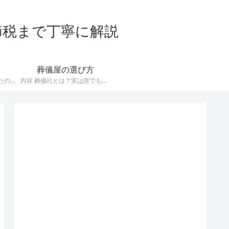
節税まで丁寧に解説
葬儀屋の選び方
誰も住まない家を相続したので取り壊したい！でも解体工事ってどこに依頼すればいいの？ とお悩みのあなたに、信頼できる解体業者の選び方について解説していきましょう。 悪徳な解体業者による契約トラブルが多いので、優良業者を選ぶには手間がかかります。 もし面倒なことをしている時間がないということなら、無料の一括見積りサービスを利用することをオススメします。 無料の解体工事一括見積りサービスをみる 解体しな…
内容 葬儀社とは？実は誰でもできるんです 葬儀社とは亡くなった方のために、 葬儀の準備 会場の確保 葬儀当日の進行 などを行うサービス業です。 そんな人生の大切な場面をサポートする葬儀社ですが、実は特別な許認可が必要ないことはご存知ですか？ もし葬祭業をしたければ、誰でもできる仕事なのですね。 古くからある葬儀社でも、家族経営の小さい企業が多いです。 [caption id=”attachment…