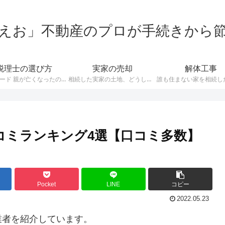
えお」不動産のプロが手続きから
税理士の選び方
実家の売却
解体工事
構成 リード 親が亡くなったので相続について聞きたいんだけど、どうやって税理士を探せばいいの？ 普段から税理士と付き合いのある人は稀ですから、いざ相続となって問い合わせしたくても、誰に聞けばよいか分からないという人も多いですね。 今回は相続税の申告や税務相談をお願いする、税理士の選び方について解説しています。 税理士に相談するメリット 相続税の申告って自分でできないの？税理士に頼むと費用がかかるし…
相続した実家の土地、どうしよう…… 親が亡くなった悲しみが癒える間もなく、そんな難問が降りかかってきます。 私は不動産の専門家として、様々な相続の問題に立ち会ってきました。 その経験を元に、相続した不動産をトラブルなく売るにはどうしたら良いか？というポイントを解説していきたいと思います。 [st-mybox title=”相続した不動産はいくらで売れるの？” fontawesome=”fa-inf…
コミランキング4選【口コミ多数】
Pocket
LINE
コピー
2022.05.23
業者を紹介しています。