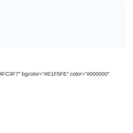
”#4FC3F7″ bgcolor=”#E1F5FE” color=”#000000″