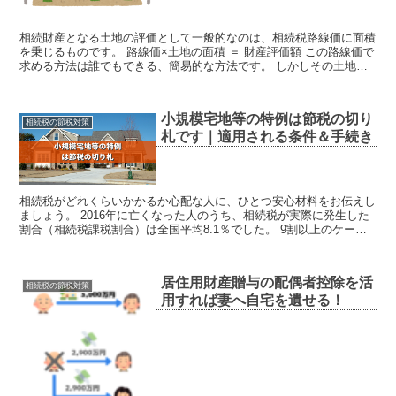
相続財産となる土地の評価として一般的なのは、相続税路線価に面積
を乗じるものです。 路線価×土地の面積 ＝ 財産評価額 この路線価で
求める方法は誰でもできる、簡易的な方法です。 しかしその土地独
自の個別性を反映していないというデメリットもあり...
小規模宅地等の特例は節税の切り
相続税の節税対策
札です｜適用される条件＆手続き
相続税がどれくらいかかるか心配な人に、ひとつ安心材料をお伝えし
ましょう。 2016年に亡くなった人のうち、相続税が実際に発生した
割合（相続税課税割合）は全国平均8.1％でした。 9割以上のケース
では、相続税ゼロだったのです。 相続税ゼロとな...
居住用財産贈与の配偶者控除を活
相続税の節税対策
用すれば妻へ自宅を遺せる！