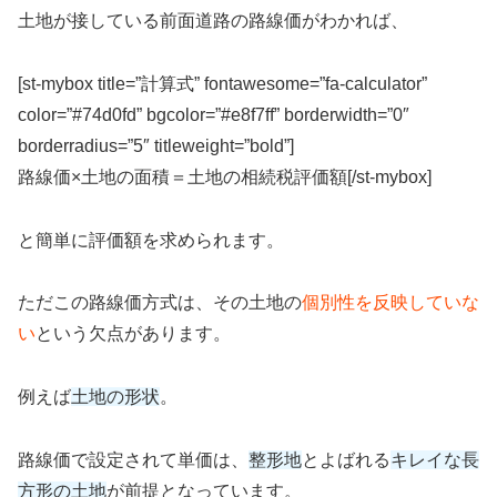
土地が接している前面道路の路線価がわかれば、
[st-mybox title=”計算式” fontawesome=”fa-calculator”
color=”#74d0fd” bgcolor=”#e8f7ff” borderwidth=”0″
borderradius=”5″ titleweight=”bold”]
路線価×土地の面積＝土地の相続税評価額[/st-mybox]
と簡単に評価額を求められます。
ただこの路線価方式は、その土地の
個別性を反映していな
い
という欠点があります。
例えば
土地の形状
。
路線価で設定されて単価は、
整形地
とよばれる
キレイな長
方形の土地
が前提となっています。