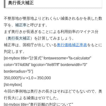
奥行長大補正
不整形地が整形地よりどれくらい減価されるかを表した数
字を、
補正率
と呼びます。
まず奥行きが長過ぎることによる利用効率のマイナス分
（
奥行長大補正
）を計算してみましょう。
補正率は、国税庁が出している
奥行価格補正率表
をもとに
判定します。
[st-mybox title=”計算式” fontawesome=”fa-calculator”
color=”#74d0fd” bgcolor=”#e8f7ff” borderwidth=”0″
borderradius=”5″]
350,000円/㎡×1.0＝350,000
[/st-mybox]
今回の事例地は奥行きの長さはそれほどでもないので、奥
行長大による減価はゼロでした。
[st-mybox title=”奥行距離の判定について”