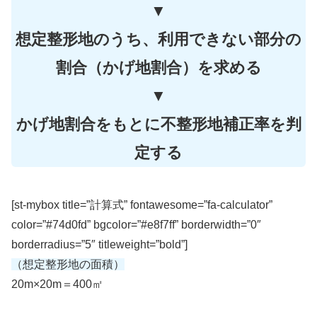
▼
想定整形地のうち、利用できない部分の
割合（かげ地割合）を求める
▼
かげ地割合をもとに不整形地補正率を判
定する
[st-mybox title=”計算式” fontawesome=”fa-calculator”
color=”#74d0fd” bgcolor=”#e8f7ff” borderwidth=”0″
borderradius=”5″ titleweight=”bold”]
（想定整形地の面積）
20m×20m＝400㎡