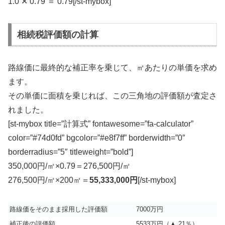
1.0 ✕ 0.79 ＝ 0.79[/st-mybox]
相続税評価額の計算
路線価に最終的な補正率を乗じて、㎡あたりの単価を求め
ます。
その単価に面積を乗じれば、この三角地の評価額が査定さ
れました。
[st-mybox title=”計算式” fontawesome=”fa-calculator”
color=”#74d0fd” bgcolor=”#e8f7ff” borderwidth=”0″
borderradius=”5″ titleweight=”bold”]
350,000円/㎡×0.79＝276,500円/㎡
276,500円/㎡×200㎡＝
55,333,000円
[/st-mybox]
路線価をそのまま採用した評価額
7000万円
補正後の評価額
5533万円（▲ 21％）