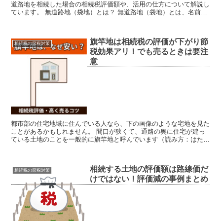
道路地を相続した場合の相続税評価額や、活用の仕方について解説し
ています。 無道路地（袋地）とは？ 無道路地（袋地）とは、名前の
とおり道路に接していない土地のことです。 以前にも解...
旗竿地は相続税の評価が下がり節
相続税の節税対策
税効果アリ！でも売るときは要注
意
都市部の住宅地域に住んでいる人なら、下の画像のような宅地を見た
ことがあるかもしれません。 間口が狭くて、通路の奥に住宅が建っ
ている土地のことを一般的に旗竿地と呼んでいます（読み方：はたざ
おち）。 上から見た形が旗に似ているから、このような呼...
相続する土地の評価額は路線価だ
相続税の節税対策
けではない！評価減の事例まとめ