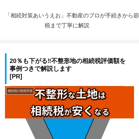
「相続対策あいうえお」不動産のプロが手続きから節
税まで丁寧に解説
20％も下がる‼️不整形地の相続税評価額を
事例つきで解説します
相続税の節税対策