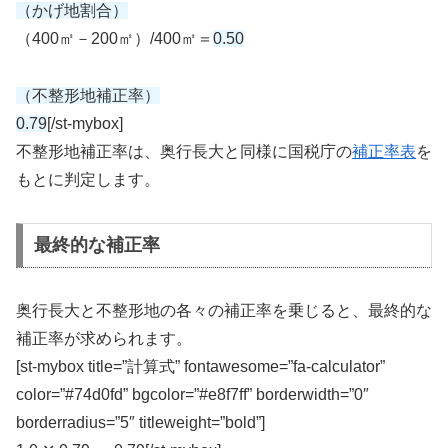
（かげ地割合）
（400㎡－200㎡）/400㎡＝
0.50
（不整形地補正率）
0.79
[/st-mybox]
不整形地補正率は、奥行長大と同様に国税庁の
補正率表
を
もとに判定します。
最終的な補正率
奥行長大と不整形地の各々の補正率を乗じると、最終的な
補正率が求められます。
[st-mybox title=”計算式” fontawesome=”fa-calculator”
color=”#74d0fd” bgcolor=”#e8f7ff” borderwidth=”0″
borderradius=”5″ titleweight=”bold”]